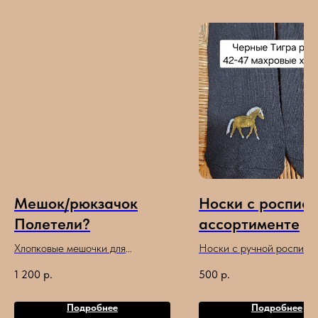
Мешок/рюкзачок
Носки с роспись
Полетели?
ассортименте
Хлопковые мешочки для
Носки с ручной роспись
хранения и переноски шлема
конями нашего клуба или
1 200
р.
500
р.
или обуви с затяжкой на шнурке.
наш клуб
Размер 34×38 см. Расписаны
Подробнее
Подробнее
акрилом, ручная работа,